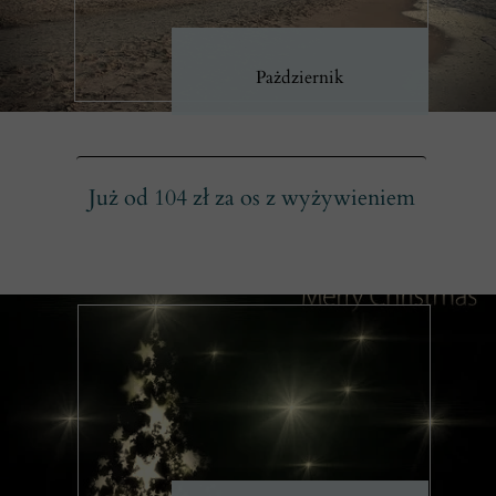
Pażdziernik
Już od 104 zł za os z wyżywieniem